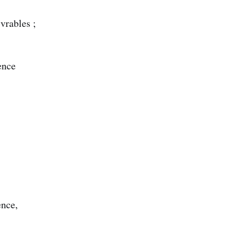
vrables ;
ence
ence,