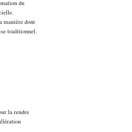
ormation du
cielle.
la manière dont
se traditionnel.
our la rendre
élération