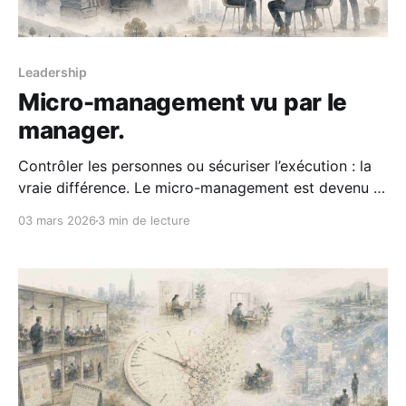
Leadership
Micro-management vu par le
manager.
Contrôler les personnes ou sécuriser l’exécution : la
vraie différence. Le micro-management est devenu le
mot maudit du management moderne. On le brandit
03 mars 2026
3 min de lecture
comme une accusation : preuve d’archaïsme, de
manque de confiance, de contrôle toxique. Pour un
manager moderne, il est banni. On préfère dire: “Je
délègue. Je