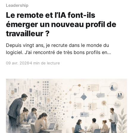
Leadership
Le remote et l’IA font‑ils
émerger un nouveau profil de
travailleur ?
Depuis vingt ans, je recrute dans le monde du
logiciel. J’ai rencontré de très bons profils en
présentiel. J’ai aussi fait des erreurs de casting.
09 avr. 2026
4 min de lecture
Longtemps, j’ai surtout évalué les gens à partir de
deux critères : leur compétence technique et la
qualité de la relation humaine. Puis