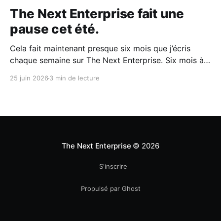
The Next Enterprise fait une
pause cet été.
Cela fait maintenant presque six mois que j’écris
chaque semaine sur The Next Enterprise. Six mois à
partager mes réflexions sur le télétravail, l’IA, le
25 juin 2026
3 min de lecture
management, le freelancing, l’organisation du travail
et, plus largement, sur ce que pourrait devenir
l’entreprise dans les années qui viennent. Avant
The Next Enterprise
© 2026
S'inscrire
Propulsé par Ghost